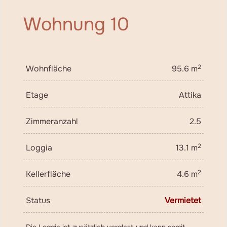
Wohnung 10
2
Wohnfläche
95.6 m
Etage
Attika
Zimmeranzahl
2.5
2
Loggia
13.1 m
2
Kellerfläche
4.6 m
Status
Vermietet